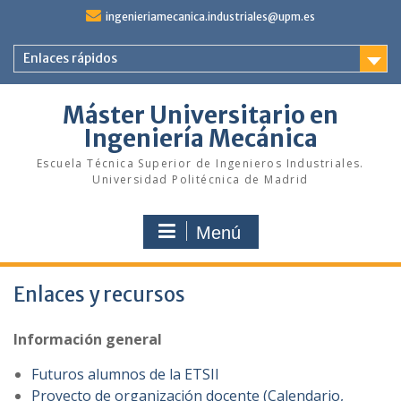
Saltar
ingenieriamecanica.industriales@upm.es
al
contenido
Enlaces rápidos
Máster Universitario en
Ingeniería Mecánica
Escuela Técnica Superior de Ingenieros Industriales.
Universidad Politécnica de Madrid
Menú
Enlaces y recursos
Información general
Futuros alumnos de la ETSII
Proyecto de organización docente (Calendario,